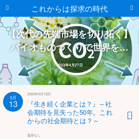
これからは探求の時代
【次代の先端市場を切り拓く】
バイオものづくりで世界をリ
ードするには？
2023年4月27日
2023年5月13日
5月
13
『生き続く企業とは？』～社
会期待を見失った50年。これ
からの社会期待とは？～
返答なし